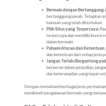
Bermain dengan Bertanggung 
bertanggung jawab. Tetapkan an
batasan yang telah ditentukan.
Pilih Situs yang Terpercaya:
Pas
terpercaya dan memiliki lisensi 
dalam bermain.
Pahami Aturan dan Ketentuan:
dan ketentuan dari setiap jenis 
Jangan Terlalu Bergantung pa
berperan dalam perjudian, jang
dan keterampilan yang tepat u
Dengan memahami berbagai jenis permainan j
menikmati pengalaman bermain yang menye