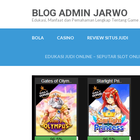
Skip
BLOG ADMIN JARWO
to
content
Edukasi, Manfaat dan Pemahaman Lengkap Tentang Game Ju
(Press
Enter)
BOLA
CASINO
REVIEW SITUS JUDI
EDUKASI JUDI ONLINE – SEPUTAR SLOT ONL