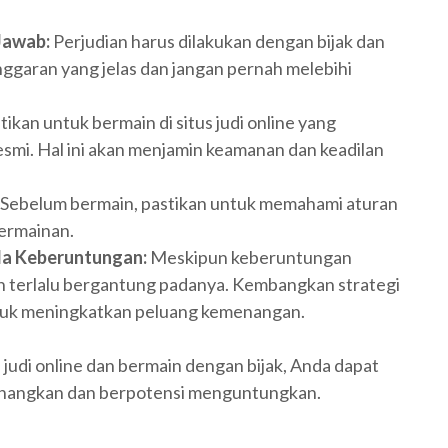
Jawab:
Perjudian harus dilakukan dengan bijak dan
ggaran yang jelas dan jangan pernah melebihi
tikan untuk bermain di situs judi online yang
resmi. Hal ini akan menjamin keamanan dan keadilan
Sebelum bermain, pastikan untuk memahami aturan
permainan.
da Keberuntungan:
Meskipun keberuntungan
an terlalu bergantung padanya. Kembangkan strategi
ntuk meningkatkan peluang kemenangan.
udi online dan bermain dengan bijak, Anda dapat
nangkan dan berpotensi menguntungkan.