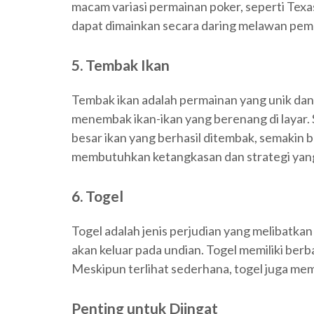
macam variasi permainan poker, seperti Tex
dapat dimainkan secara daring melawan pemai
5. Tembak Ikan
Tembak ikan adalah permainan yang unik dan
menembak ikan-ikan yang berenang di layar. S
besar ikan yang berhasil ditembak, semakin 
membutuhkan ketangkasan dan strategi yang
6. Togel
Togel adalah jenis perjudian yang melibatk
akan keluar pada undian. Togel memiliki berb
Meskipun terlihat sederhana, togel juga mem
Penting untuk Diingat