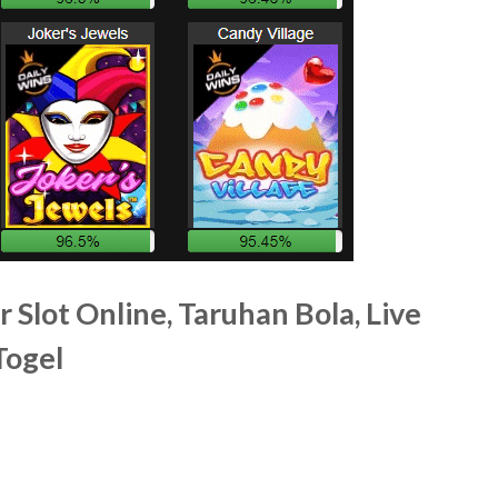
 Slot Online, Taruhan Bola, Live
Togel