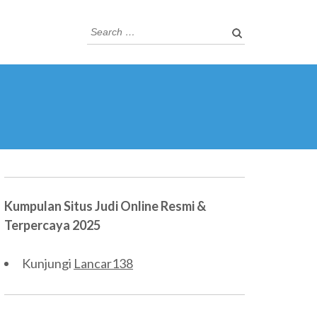
Search
for:
Kumpulan Situs Judi Online Resmi &
Terpercaya 2025
Kunjungi
Lancar138