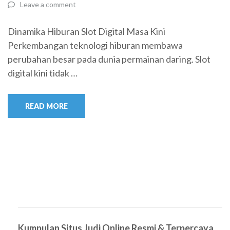
Leave a comment
Dinamika Hiburan Slot Digital Masa Kini
Perkembangan teknologi hiburan membawa
perubahan besar pada dunia permainan daring. Slot
digital kini tidak …
READ MORE
Kumpulan Situs Judi Online Resmi & Terpercaya