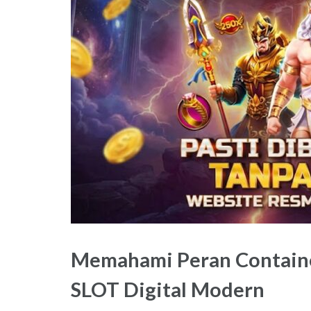
Memahami Peran Container
SLOT Digital Modern