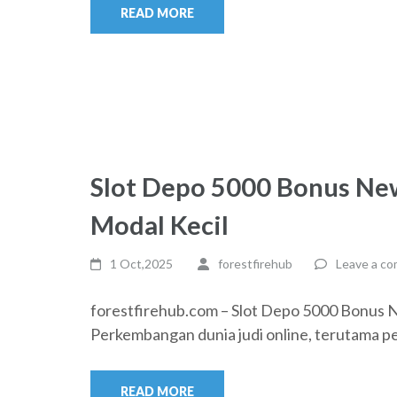
READ MORE
Slot Depo 5000 Bonus N
Modal Kecil
1 Oct,2025
forestfirehub
Leave a c
forestfirehub.com – Slot Depo 5000 Bonus
Perkembangan dunia judi online, terutama pe
READ MORE