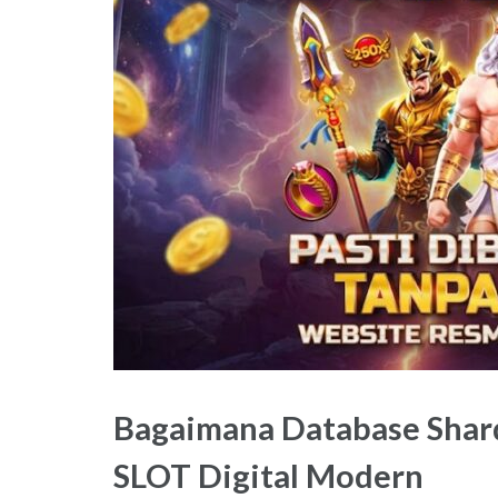
Bagaimana Database Shar
SLOT Digital Modern