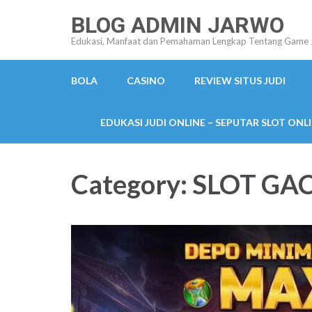
Skip
BLOG ADMIN JARWO
to
Edukasi, Manfaat dan Pemahaman Lengkap Tentang Game Ju
content
(Press
BOLA
CASINO
REVIEW SITUS JUDI
Enter)
EDUKASI JUDI ONLINE – SEPUTAR SLOT ONL
Category:
SLOT GA