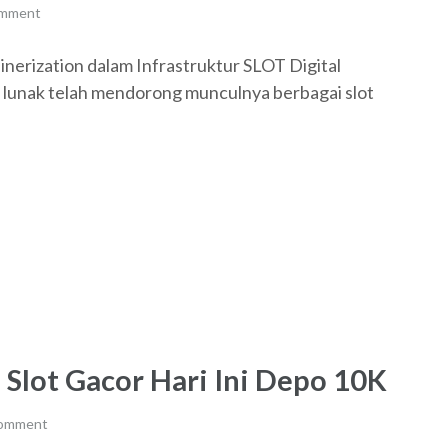
omment
erization dalam Infrastruktur SLOT Digital
lunak telah mendorong munculnya berbagai slot
| Slot Gacor Hari Ini Depo 10K
comment