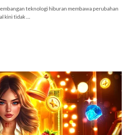
erkembangan teknologi hiburan membawa perubahan
l kini tidak …